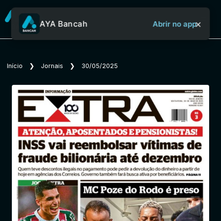
×
AYA Bancah
Abrir no app
Sobre o Aya Bancah
Início
❯
Jornais
❯
30/05/2025
Início
Revistas
Jornais
Notícias