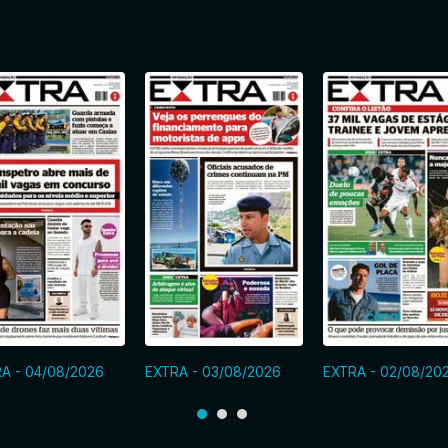
A - 04/08/2026
EXTRA - 03/08/2026
EXTRA - 02/08/20