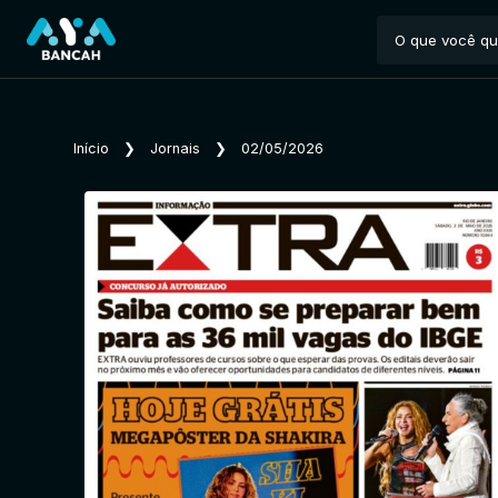
Início
❯
Jornais
❯
02/05/2026