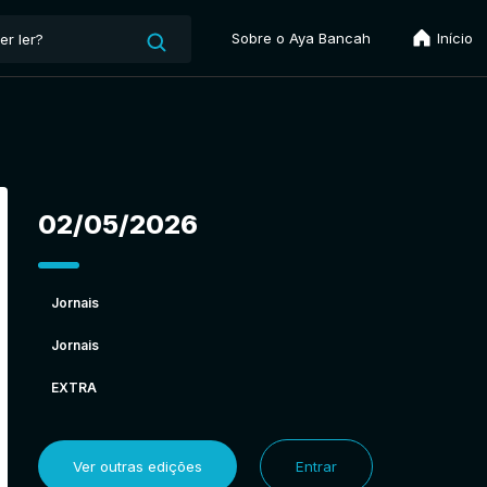
Sobre o Aya Bancah
Início
02/05/2026
Jornais
Jornais
EXTRA
Ver outras edições
Entrar