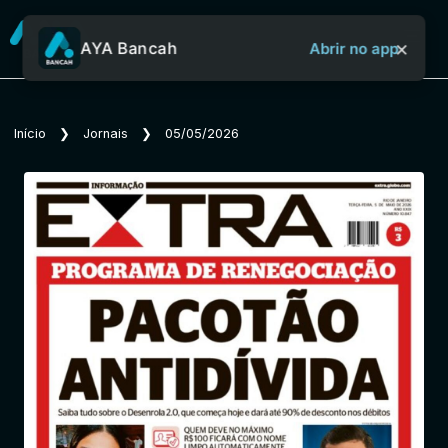
×
AYA Bancah
Abrir no app
Sobre o Aya Bancah
Início
❯
Jornais
❯
05/05/2026
Início
Revistas
Jornais
Notícias