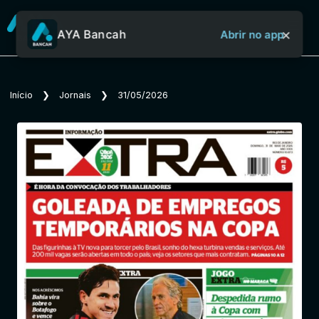
×
AYA Bancah
Abrir no app
Sobre o Aya Bancah
Início
❯
Jornais
❯
31/05/2026
Início
Revistas
Jornais
Notícias