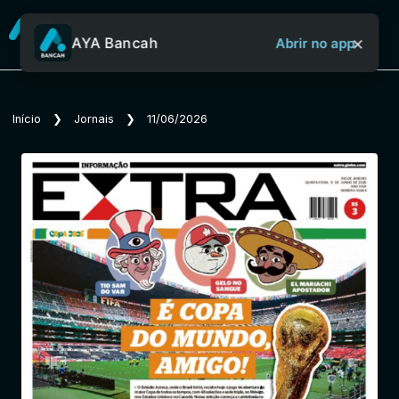
×
AYA Bancah
Abrir no app
Sobre o Aya Bancah
Início
❯
Jornais
❯
11/06/2026
Início
Revistas
Jornais
Notícias