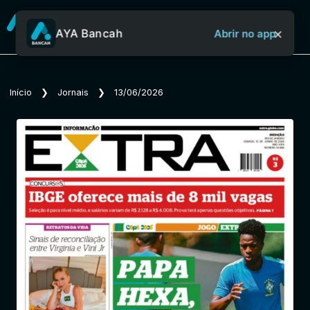
×
AYA Bancah
Abrir no app
Sobre o Aya Bancah
Início
❯
Jornais
❯
13/06/2026
Início
Revistas
Jornais
Notícias