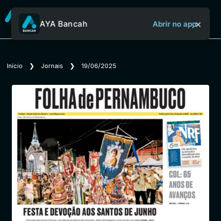
×
AYA Bancah
Abrir no app
Sobre o Aya Bancah
Início
❯
Jornais
❯
19/06/2025
Início
Revistas
Jornais
Notícias