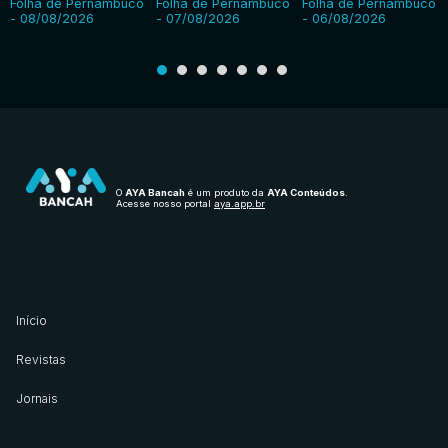
Folha de Pernambuco
Folha de Pernambuco
Folha de Pernambuco
- 08/08/2026
- 07/08/2026
- 06/08/2026
O
AYA Bancah
é um produto da
AYA Conteúdos
.
Acesse nosso portal
aya.app.br
Início
Revistas
Jornais