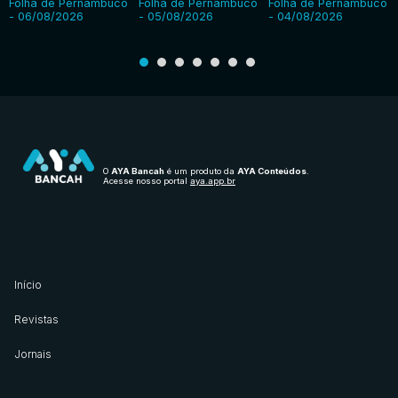
Folha de Pernambuco
Folha de Pernambuco
Folha de Pernambuco
- 06/08/2026
- 05/08/2026
- 04/08/2026
O
AYA Bancah
é um produto da
AYA Conteúdos
.
Acesse nosso portal
aya.app.br
Início
Revistas
Jornais