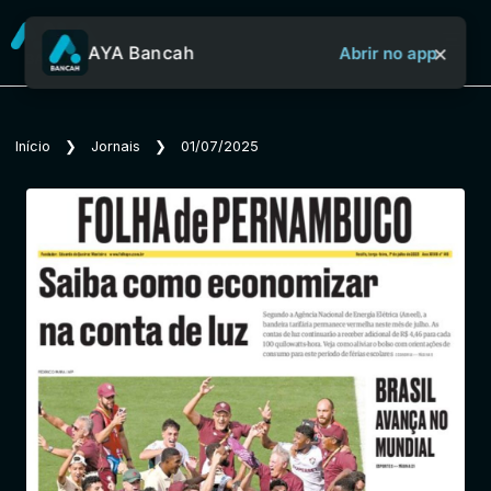
×
AYA Bancah
Abrir no app
Sobre o Aya Bancah
Início
❯
Jornais
❯
01/07/2025
Início
Revistas
Jornais
Notícias