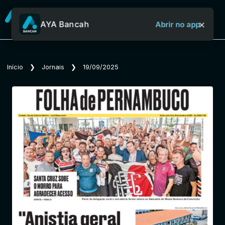
×
AYA Bancah
Abrir no app
Sobre o Aya Bancah
Início
❯
Jornais
❯
19/09/2025
Início
Revistas
Jornais
Notícias