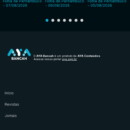
Folha de Pernambuco
Folha de Pernambuco
Folha de Pernambuco
- 07/08/2026
- 06/08/2026
- 05/08/2026
O
AYA Bancah
é um produto da
AYA Conteúdos
.
Acesse nosso portal
aya.app.br
Início
Revistas
Jornais