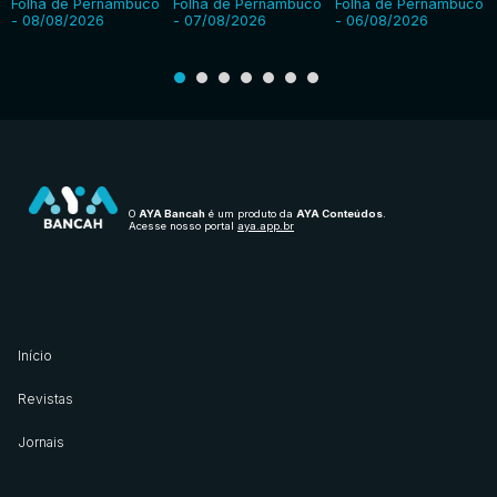
Folha de Pernambuco
Folha de Pernambuco
Folha de Pernambuco
- 08/08/2026
- 07/08/2026
- 06/08/2026
O
AYA Bancah
é um produto da
AYA Conteúdos
.
Acesse nosso portal
aya.app.br
Início
Revistas
Jornais