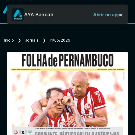
×
AYA Bancah
Abrir no app
Sobre o Aya Bancah
Início
❯
Jornais
❯
11/05/2026
Início
Revistas
Jornais
Notícias