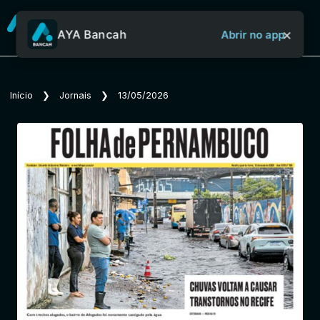
×
AYA Bancah
Abrir no app
Sobre o Aya Bancah
Início
❯
Jornais
❯
13/05/2026
Início
Revistas
Jornais
Notícias