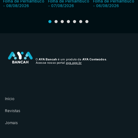
Folha de Pernambuco
Folha de Pernambuco
Folha de Pernambuco
- 08/08/2026
- 07/08/2026
- 06/08/2026
O
AYA Bancah
é um produto da
AYA Conteúdos
.
Acesse nosso portal
aya.app.br
Início
Revistas
Jornais