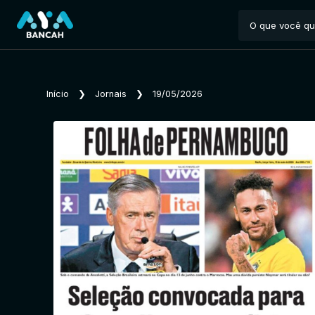
Início
❯
Jornais
❯
19/05/2026