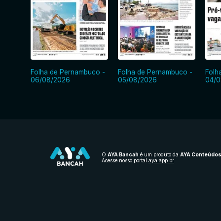
Folha de Pernambuco -
Folha de Pernambuco -
Folh
06/08/2026
05/08/2026
04/0
O
AYA Bancah
é um produto da
AYA Conteúdo
Acesse nosso portal
aya.app.br