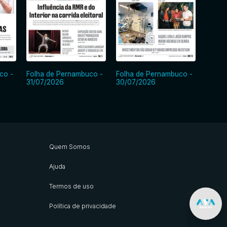
co -
Folha de Pernambuco -
Folha de Pernambuco -
Folha
31/07/2026
30/07/2026
29/07
Quem Somos
Ajuda
Termos de uso
Política de privacidade