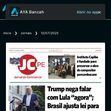
×
AYA Bancah
Abrir no app
Sobre o Aya Bancah
Início
❯
Jornais
❯
12/07/2025
Início
Revistas
Jornais
Notícias