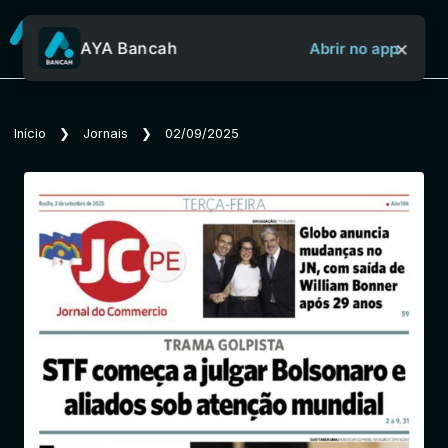
×
AYA Bancah
Abrir no app
Sobre o Aya Bancah
Início
❯
Jornais
❯
02/09/2025
Início
Revistas
Jornais
Notícias