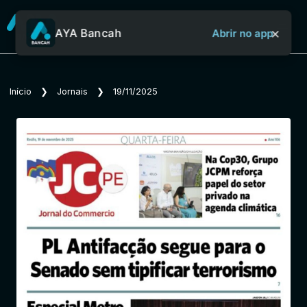
×
AYA Bancah
Abrir no app
Sobre o Aya Bancah
Início
❯
Jornais
❯
19/11/2025
Início
Revistas
Jornais
Notícias