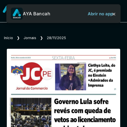
×
AYA Bancah
Abrir no app
Sobre o Aya Bancah
Início
❯
Jornais
❯
28/11/2025
Início
Revistas
Jornais
Notícias