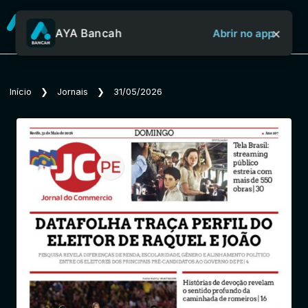
×
AYA Bancah
Abrir no app
Sobre o Aya Bancah
Início
❯
Jornais
❯
31/05/2026
Início
Revistas
Jornais
Notícias