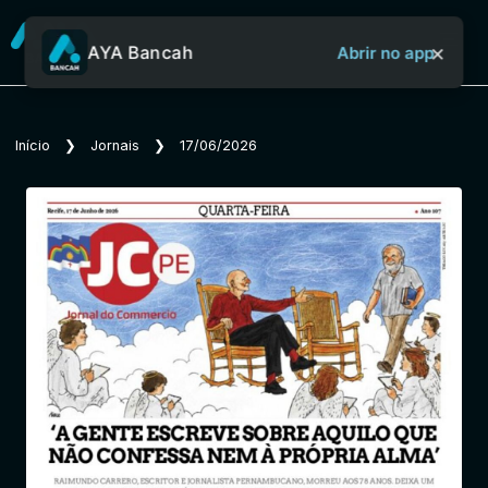
×
AYA Bancah
Abrir no app
Sobre o Aya Bancah
Início
❯
Jornais
❯
17/06/2026
Início
Revistas
Jornais
Notícias