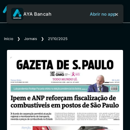
×
AYA Bancah
Abrir no app
Sobre o Aya Bancah
Início
❯
Jornais
❯
21/10/2025
Início
Revistas
Jornais
Notícias