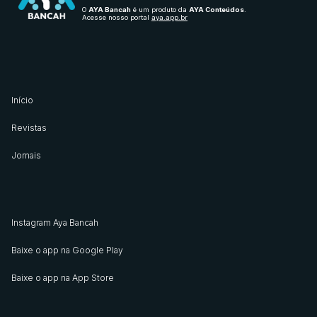
O
AYA Bancah
é um produto da
AYA Conteúdos
.
Acesse nosso portal
aya.app.br
Início
Revistas
Jornais
Instagram Aya Bancah
Baixe o app na Google Play
Baixe o app na App Store