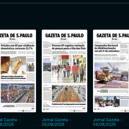
al Gazeta -
Jornal Gazeta -
Jornal Gazeta -
08/2026
05/08/2026
04/08/2026