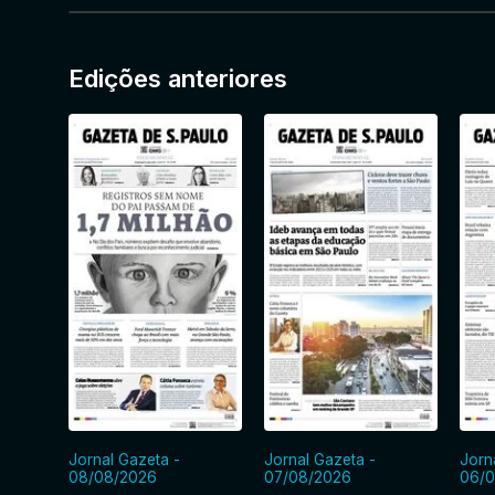
Edições anteriores
Jornal Gazeta -
Jornal Gazeta -
Jorn
08/08/2026
07/08/2026
06/