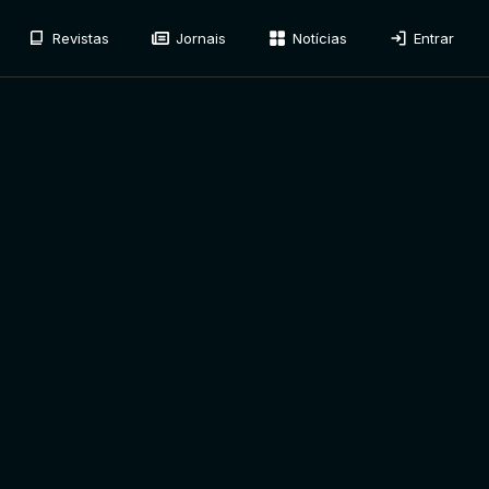
Revistas
Jornais
Notícias
Entrar