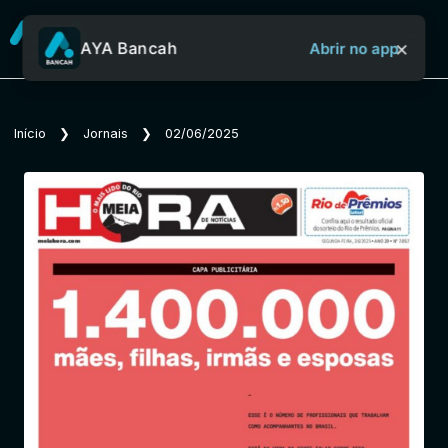
×
AYA Bancah
Abrir no app
Sobre o Aya Bancah
Início
❯
Jornais
❯
02/06/2025
Início
Revistas
Jornais
Notícias