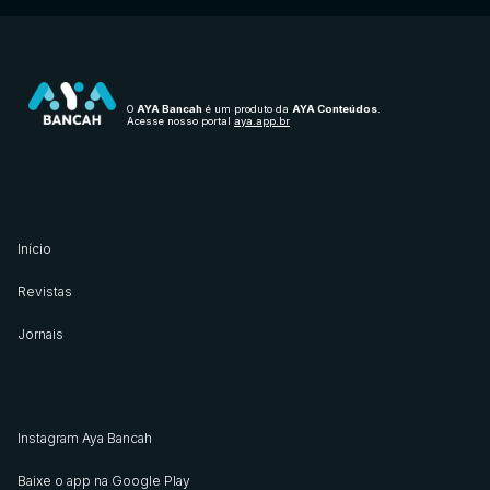
O
AYA Bancah
é um produto da
AYA Conteúdos
.
Acesse nosso portal
aya.app.br
Início
Revistas
Jornais
Instagram Aya Bancah
Baixe o app na Google Play