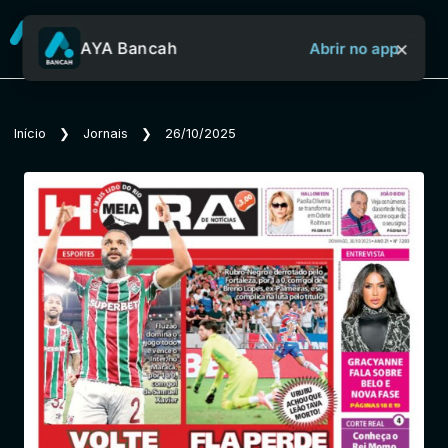
×
AYA Bancah
Abrir no app
Sobre o Aya Bancah
Início
❯
Jornais
❯
26/10/2025
Início
Revistas
Jornais
Notícias