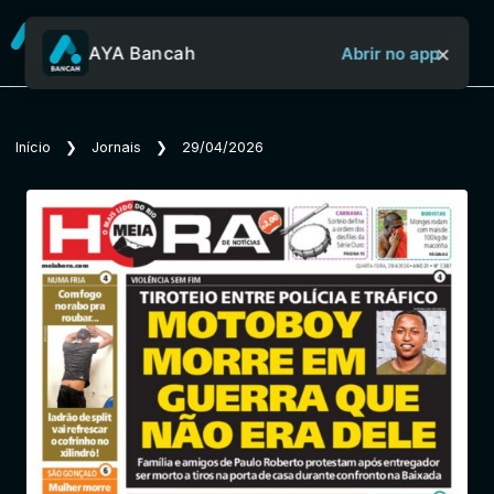
×
AYA Bancah
Abrir no app
Sobre o Aya Bancah
Início
❯
Jornais
❯
29/04/2026
Início
Revistas
Jornais
Notícias