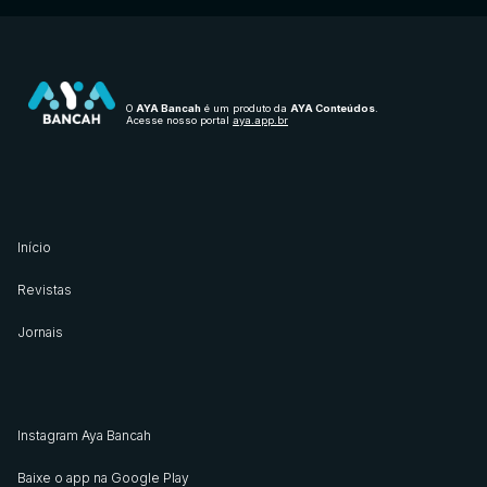
O
AYA Bancah
é um produto da
AYA Conteúdos
.
Acesse nosso portal
aya.app.br
Início
Revistas
Jornais
Instagram Aya Bancah
Baixe o app na Google Play