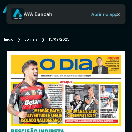
×
AYA Bancah
Abrir no app
Sobre o Aya Bancah
Início
❯
Jornais
❯
15/09/2025
Início
Revistas
Jornais
Notícias