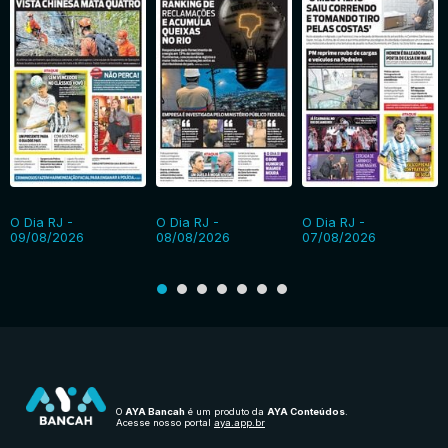
O Dia RJ -
O Dia RJ -
O Dia RJ -
09/08/2026
08/08/2026
07/08/2026
O
AYA Bancah
é um produto da
AYA Conteúdos
.
Acesse nosso portal
aya.app.br