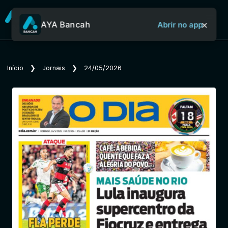
×
AYA Bancah
Abrir no app
Sobre o Aya Bancah
Início
❯
Jornais
❯
24/05/2026
Início
Revistas
Jornais
Notícias