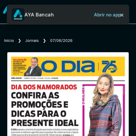
×
AYA Bancah
Abrir no app
Sobre o Aya Bancah
Início
❯
Jornais
❯
07/06/2026
Início
Revistas
Jornais
Notícias