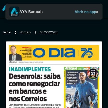
×
AYA Bancah
Abrir no app
Sobre o Aya Bancah
Início
❯
Jornais
❯
08/06/2026
Início
Revistas
Jornais
Notícias