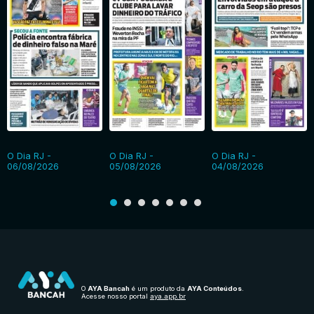
O Dia RJ -
O Dia RJ -
O Dia RJ -
06/08/2026
05/08/2026
04/08/2026
O
AYA Bancah
é um produto da
AYA Conteúdos
.
Acesse nosso portal
aya.app.br