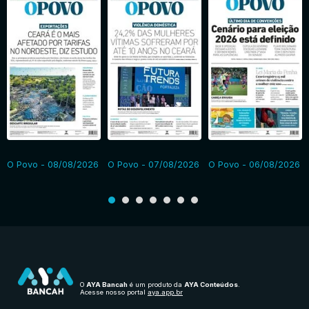
O Povo - 08/08/2026
O Povo - 07/08/2026
O Povo - 06/08/2026
O
AYA Bancah
é um produto da
AYA Conteúdos
.
Acesse nosso portal
aya.app.br