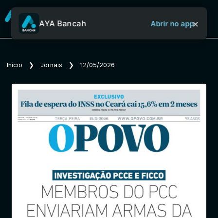
×
AYA Bancah
Abrir no app
Sobre o Aya Bancah
Início
❯
Jornais
❯
12/05/2026
Início
Revistas
Jornais
Notícias