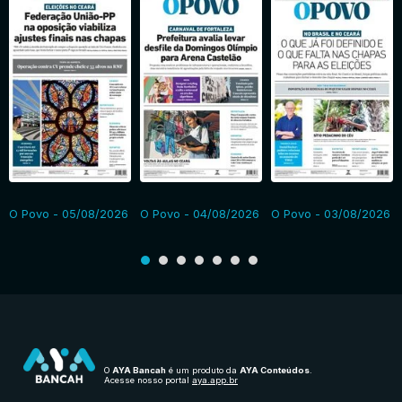
O Povo - 05/08/2026
O Povo - 04/08/2026
O Povo - 03/08/2026
O
AYA Bancah
é um produto da
AYA Conteúdos
.
Acesse nosso portal
aya.app.br