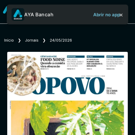
×
AYA Bancah
Abrir no app
Sobre o Aya Bancah
Início
❯
Jornais
❯
24/05/2026
Início
Revistas
Jornais
Notícias