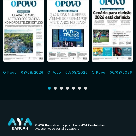
O Povo - 08/08/2026
O Povo - 07/08/2026
O Povo - 06/08/2026
O
AYA Bancah
é um produto da
AYA Conteúdos
.
Acesse nosso portal
aya.app.br