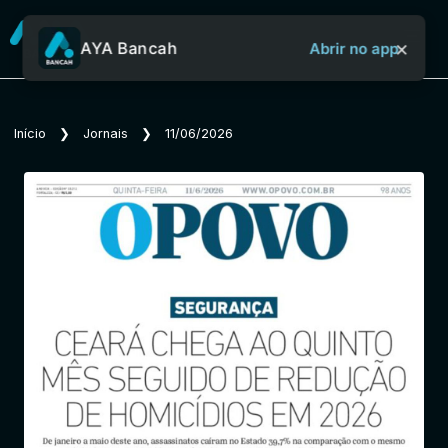
×
AYA Bancah
Abrir no app
Sobre o Aya Bancah
Início
❯
Jornais
❯
11/06/2026
Início
Revistas
Jornais
Notícias