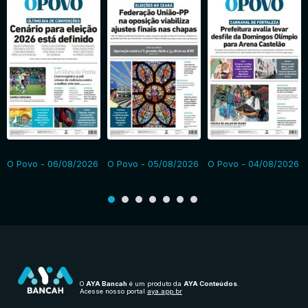
O Povo - 06/08/2026
O Povo - 05/08/2026
O Povo - 04/08/2026
O
AYA Bancah
é um produto da
AYA Conteúdos
.
Acesse nosso portal
aya.app.br