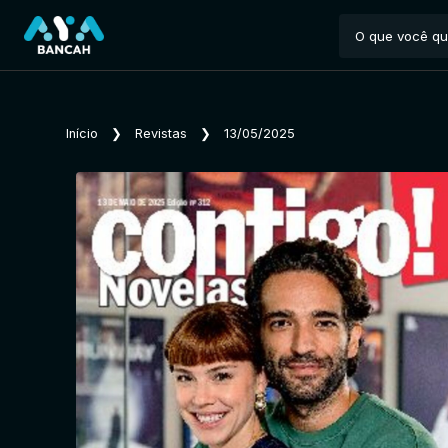
Início
❯
Revistas
❯
13/05/2025