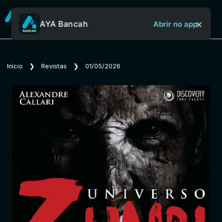
×
AYA Bancah
Abrir no app
Sobre o Aya Bancah
Início
❯
Revistas
❯
01/05/2026
Início
Revistas
Jornais
Notícias