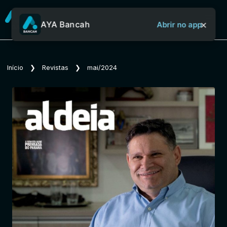
×
AYA Bancah
Abrir no app
Sobre o Aya Bancah
Início
❯
Revistas
❯
mai/2024
Início
Revistas
Jornais
Notícias