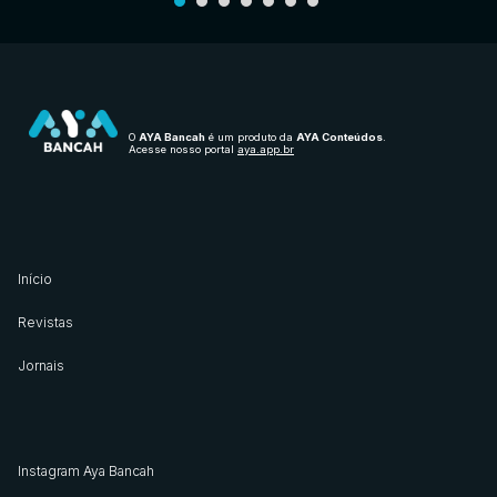
O
AYA Bancah
é um produto da
AYA Conteúdos
.
Acesse nosso portal
aya.app.br
Início
Revistas
Jornais
Instagram Aya Bancah