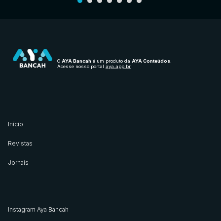
O
AYA Bancah
é um produto da
AYA Conteúdos
.
Acesse nosso portal
aya.app.br
Início
Revistas
Jornais
Instagram Aya Bancah