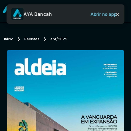
×
AYA Bancah
Abrir no app
Sobre o Aya Bancah
Início
❯
Revistas
❯
abr/2025
Início
Revistas
Jornais
Notícias