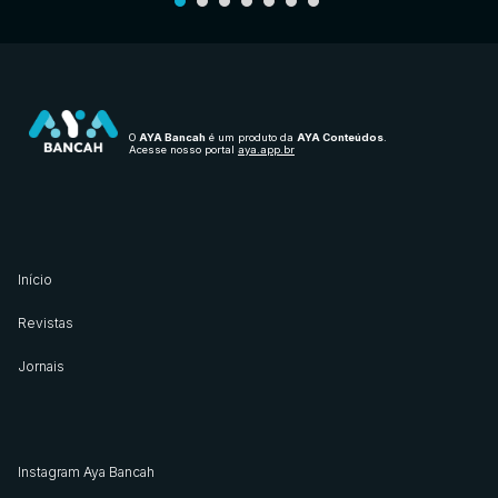
O
AYA Bancah
é um produto da
AYA Conteúdos
.
Acesse nosso portal
aya.app.br
Início
Revistas
Jornais
Instagram Aya Bancah