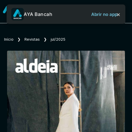
×
AYA Bancah
Abrir no app
Sobre o Aya Bancah
Início
❯
Revistas
❯
jul/2025
Início
Revistas
Jornais
Notícias