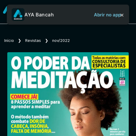
×
AYA Bancah
Abrir no app
Sobre o Aya Bancah
Início
❯
Revistas
❯
nov/2022
Início
Revistas
Jornais
Notícias