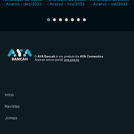
- Acervo - dez/2022
- Acervo - nov/2022
- Acervo - out/2022
O
AYA Bancah
é um produto da
AYA Conteúdos
.
Acesse nosso portal
aya.app.br
Início
Revistas
Jornais