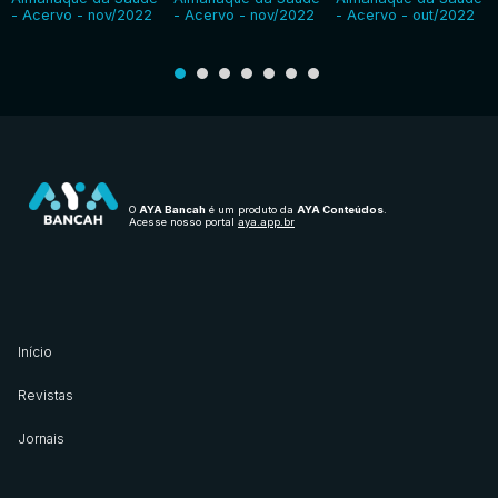
- Acervo - nov/2022
- Acervo - nov/2022
- Acervo - out/2022
O
AYA Bancah
é um produto da
AYA Conteúdos
.
Acesse nosso portal
aya.app.br
Início
Revistas
Jornais