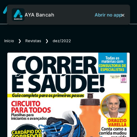
×
AYA Bancah
Abrir no app
Sobre o Aya Bancah
Início
❯
Revistas
❯
dez/2022
Início
Revistas
Jornais
Notícias