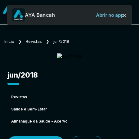
×
AYA Bancah
Abrir no app
Sobre o Aya Bancah
Início
❯
Revistas
❯
jun/2018
Início
jun/2018
Revistas
Revistas
Saúde e Bem-Estar
Jornais
Almanaque da Saúde - Acervo
Notícias