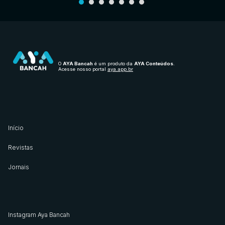
O
AYA Bancah
é um produto da
AYA Conteúdos
.
Acesse nosso portal
aya.app.br
Início
Revistas
Jornais
Instagram Aya Bancah