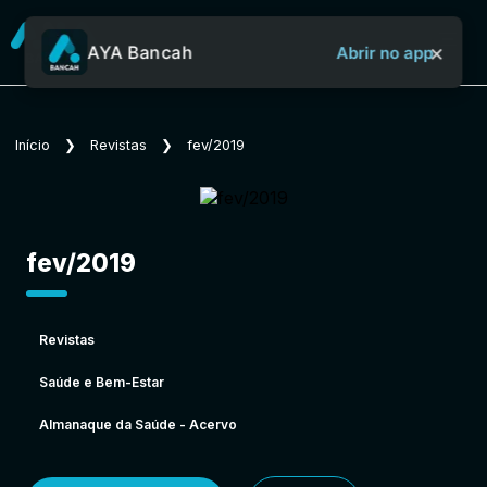
×
AYA Bancah
Abrir no app
Sobre o Aya Bancah
Início
❯
Revistas
❯
fev/2019
Início
fev/2019
Revistas
Revistas
Saúde e Bem-Estar
Jornais
Almanaque da Saúde - Acervo
Notícias