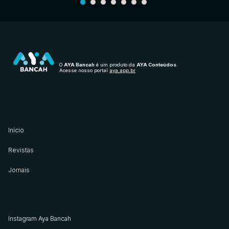
O
AYA Bancah
é um produto da
AYA Conteúdos
.
Acesse nosso portal
aya.app.br
Início
Revistas
Jornais
Instagram Aya Bancah