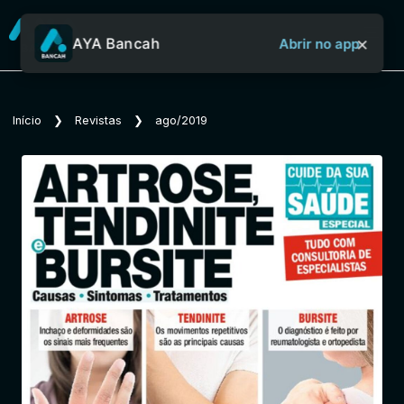
×
AYA Bancah
Abrir no app
Sobre o Aya Bancah
Início
❯
Revistas
❯
ago/2019
Início
Revistas
Jornais
Notícias