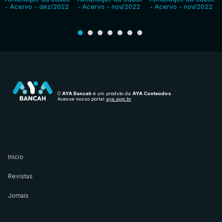
- Acervo - dez/2022
- Acervo - nov/2022
- Acervo - nov/2022
O
AYA Bancah
é um produto da
AYA Conteúdos
.
Acesse nosso portal
aya.app.br
Início
Revistas
Jornais