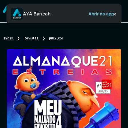
×
AYA Bancah
Abrir no app
Sobre o Aya Bancah
Início
❯
Revistas
❯
jul/2024
Início
Revistas
Jornais
Notícias