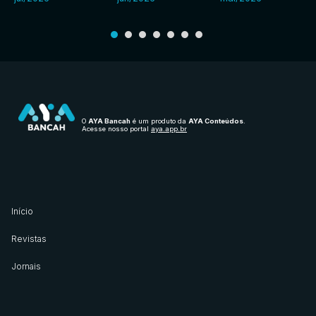
O
AYA Bancah
é um produto da
AYA Conteúdos
.
Acesse nosso portal
aya.app.br
Início
Revistas
Jornais