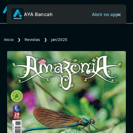
×
AYA Bancah
Abrir no app
Sobre o Aya Bancah
Início
❯
Revistas
❯
jan/2025
Início
Revistas
Jornais
Notícias