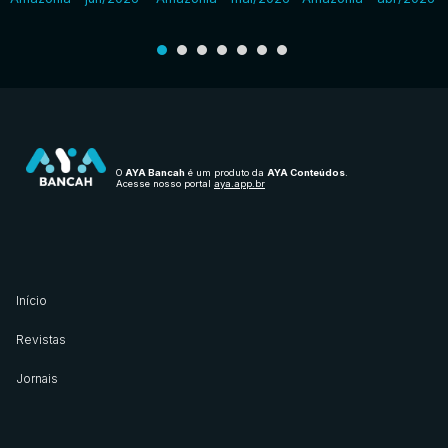
O
AYA Bancah
é um produto da
AYA Conteúdos
.
Acesse nosso portal
aya.app.br
Início
Revistas
Jornais