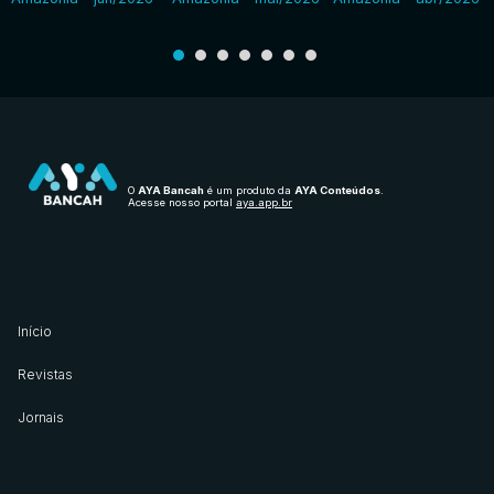
O
AYA Bancah
é um produto da
AYA Conteúdos
.
Acesse nosso portal
aya.app.br
Início
Revistas
Jornais