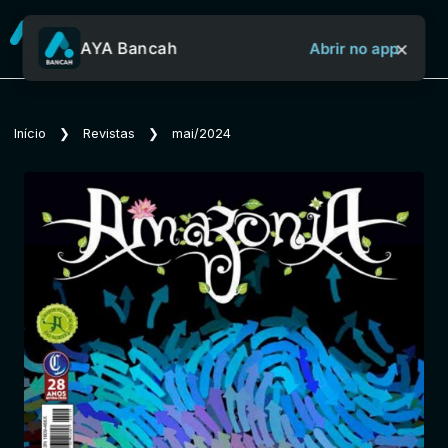
×
AYA Bancah
Abrir no app
Sobre o Aya Bancah
Início
❯
Revistas
❯
mai/2024
Início
Revistas
Jornais
Notícias