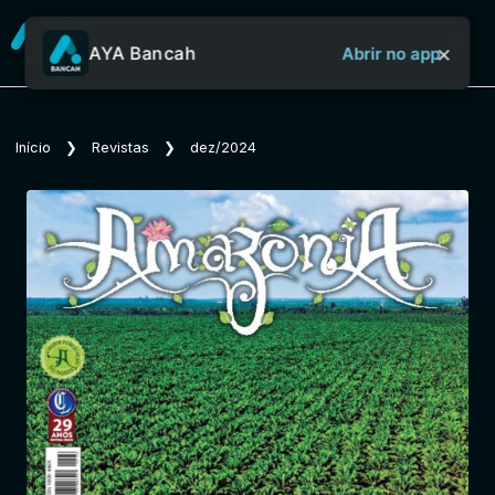
×
AYA Bancah
Abrir no app
Sobre o Aya Bancah
Início
❯
Revistas
❯
dez/2024
Início
Revistas
Jornais
Notícias