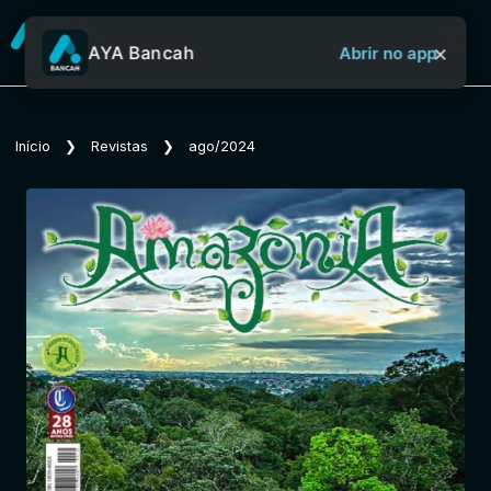
×
AYA Bancah
Abrir no app
Sobre o Aya Bancah
Início
❯
Revistas
❯
ago/2024
Início
Revistas
Jornais
Notícias