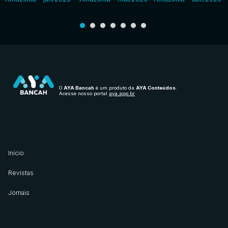
O
AYA Bancah
é um produto da
AYA Conteúdos
.
Acesse nosso portal
aya.app.br
Início
Revistas
Jornais