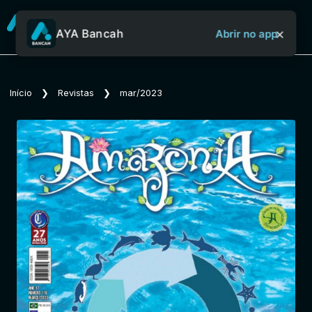
×
AYA Bancah
Abrir no app
Sobre o Aya Bancah
Início
❯
Revistas
❯
mar/2023
Início
Revistas
Jornais
Notícias