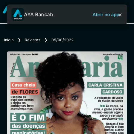
×
AYA Bancah
Abrir no app
Sobre o Aya Bancah
Início
❯
Revistas
❯
05/08/2022
Início
Revistas
Jornais
Notícias