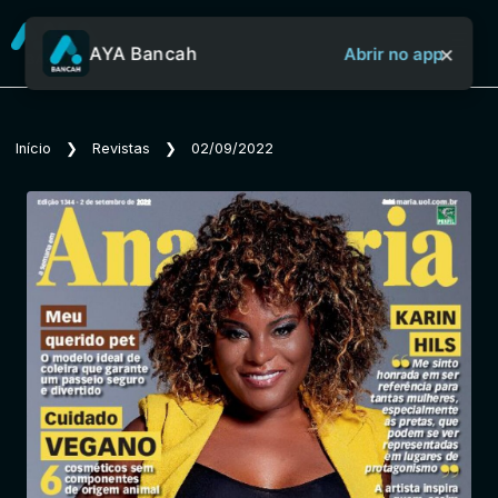
×
AYA Bancah
Abrir no app
Sobre o Aya Bancah
Início
❯
Revistas
❯
02/09/2022
Início
Revistas
Jornais
Notícias