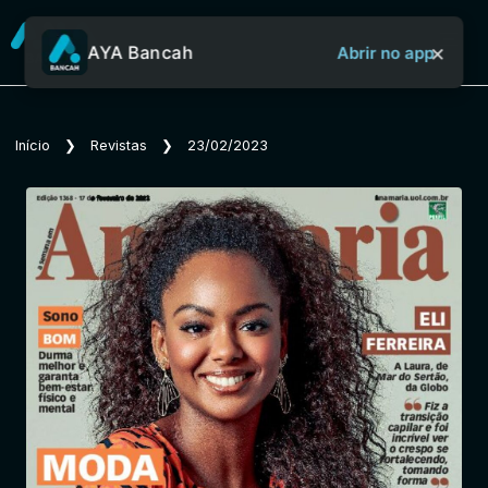
×
AYA Bancah
Abrir no app
Sobre o Aya Bancah
Início
❯
Revistas
❯
23/02/2023
Início
Revistas
Jornais
Notícias